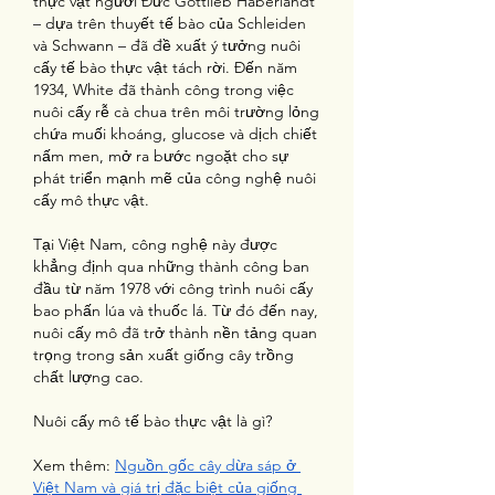
thực vật người Đức Gottlieb Haberlandt 
– dựa trên thuyết tế bào của Schleiden 
và Schwann – đã đề xuất ý tưởng nuôi 
cấy tế bào thực vật tách rời. Đến năm 
1934, White đã thành công trong việc 
nuôi cấy rễ cà chua trên môi trường lỏng 
chứa muối khoáng, glucose và dịch chiết 
nấm men, mở ra bước ngoặt cho sự 
phát triển mạnh mẽ của công nghệ nuôi 
cấy mô thực vật.
Tại Việt Nam, công nghệ này được 
khẳng định qua những thành công ban 
đầu từ năm 1978 với công trình nuôi cấy 
bao phấn lúa và thuốc lá. Từ đó đến nay, 
nuôi cấy mô đã trở thành nền tảng quan 
trọng trong sản xuất giống cây trồng 
chất lượng cao.
Nuôi cấy mô tế bào thực vật là gì?
Xem thêm: 
Nguồn gốc cây dừa sáp ở 
Việt Nam và giá trị đặc biệt của giống 