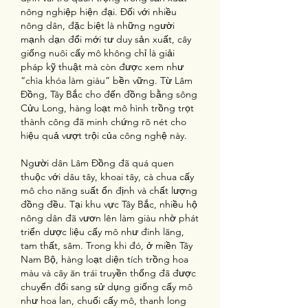
nông nghiệp hiện đại. Đối với nhiều 
nông dân, đặc biệt là những người 
mạnh dạn đổi mới tư duy sản xuất, cây 
giống nuôi cấy mô không chỉ là giải 
pháp kỹ thuật mà còn được xem như 
“chìa khóa làm giàu” bền vững. Từ Lâm 
Đồng, Tây Bắc cho đến đồng bằng sông 
Cửu Long, hàng loạt mô hình trồng trọt 
thành công đã minh chứng rõ nét cho 
hiệu quả vượt trội của công nghệ này.
Người dân Lâm Đồng đã quá quen 
thuộc với dâu tây, khoai tây, cà chua cấy 
mô cho năng suất ổn định và chất lượng 
đồng đều. Tại khu vực Tây Bắc, nhiều hộ 
nông dân đã vươn lên làm giàu nhờ phát 
triển dược liệu cấy mô như đinh lăng, 
tam thất, sâm. Trong khi đó, ở miền Tây 
Nam Bộ, hàng loạt diện tích trồng hoa 
màu và cây ăn trái truyền thống đã được 
chuyển đổi sang sử dụng giống cấy mô 
như hoa lan, chuối cấy mô, thanh long 