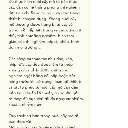
Để thực hiện nuôi cấy mô tế bào thực 
vật, cần có hệ thống phòng thí nghiệm 
đạt tiêu chuẩn vô trùng cùng các trang 
thiết bị chuyên dụng. Phòng nuôi cấy 
mô thường được trang bị tủ cấy vô 
trùng, nồi hấp tiệt trùng và các dụng cụ 
thủy tinh như ống nghiệm, bình tam 
giác, cốc thí nghiệm, pipet, phễu, bình 
đun môi trường…
Các công cụ thao tác như dao, kéo, 
nhíp, đĩa cấy đều được làm từ thép 
không gỉ và phải được khử trùng 
nghiêm ngặt bằng nồi hấp hoặc đốt 
nóng trước khi sử dụng. Toàn bộ thiết bị 
và vật tư phục vụ nuôi cấy mô cần đảm 
bảo tiêu chuẩn kỹ thuật, có nguồn gốc 
rõ ràng để hạn chế tối đa nguy cơ nhiễm 
khuẩn, nhiễm nấm.
Quy trình cơ bản trong nuôi cấy mô tế 
bào thực vật
Một quy trình nuôi cấy mô hoàn chỉnh 