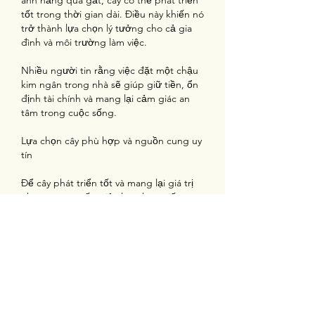
ánh nắng quá gắt, cây có thể phát triển 
tốt trong thời gian dài. Điều này khiến nó 
trở thành lựa chọn lý tưởng cho cả gia 
đình và môi trường làm việc.
Nhiều người tin rằng việc đặt một chậu 
kim ngân trong nhà sẽ giúp giữ tiền, ổn 
định tài chính và mang lại cảm giác an 
tâm trong cuộc sống.
Lựa chọn cây phù hợp và nguồn cung uy 
tín
Để cây phát triển tốt và mang lại giá trị 
như mong muốn, việc lựa chọn giống 
cây chất lượng là yếu tố quan trọng. 
Nên ưu tiên mua cây từ các 
trung tâm 
cung cấp cây giống
 uy tín để đảm bảo 
cây khỏe mạnh, ít sâu bệnh và có khả 
năng thích nghi cao.
Bên cạnh đó, cần lựa chọn loại cây phù 
hợp với điều kiện ánh sáng, không gian 