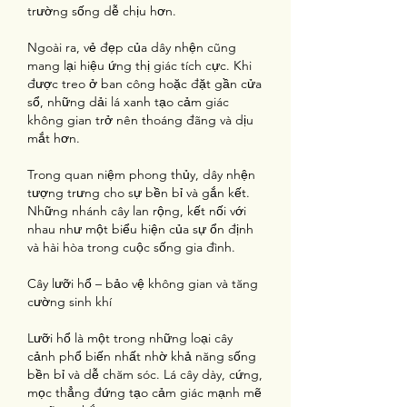
trường sống dễ chịu hơn.
Ngoài ra, vẻ đẹp của dây nhện cũng 
mang lại hiệu ứng thị giác tích cực. Khi 
được treo ở ban công hoặc đặt gần cửa 
sổ, những dải lá xanh tạo cảm giác 
không gian trở nên thoáng đãng và dịu 
mắt hơn.
Trong quan niệm phong thủy, dây nhện 
tượng trưng cho sự bền bỉ và gắn kết. 
Những nhánh cây lan rộng, kết nối với 
nhau như một biểu hiện của sự ổn định 
và hài hòa trong cuộc sống gia đình.
Cây lưỡi hổ – bảo vệ không gian và tăng 
cường sinh khí
Lưỡi hổ là một trong những loại cây 
cảnh phổ biến nhất nhờ khả năng sống 
bền bỉ và dễ chăm sóc. Lá cây dày, cứng, 
mọc thẳng đứng tạo cảm giác mạnh mẽ 