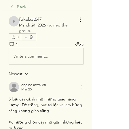
Back
fokebat647
fokebat647
March 24, 2026
·
joined the
group.
0
1
5
Write a comment...
Newest
engine.aszm888
Mar 25
5 loại cây cảnh nhỏ nhưng giàu năng 
lượng: Dễ trồng, hút tài lộc và làm bừng 
sáng không gian sống
Xu hướng chọn cây nhỏ gọn nhưng hiệu 
quả cao