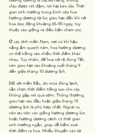
hướng dương là cây ưa nắng, không 
chịu được rét đậm, rét hại kéo dài. Thời 
gian sinh trưởng trung bình của hoa 
hướng dương từ lúc gieo hạt đến khi nở 
hoa dao động khoảng 65–90 ngày, tùy 
thuộc vào giống và điều kiện chăm sóc.
Ở các tỉnh miền Nam, nơi có khí hậu 
nắng ấm quanh năm, hoa hướng dương 
có thể trồng vào nhiều thời điểm khác 
nhau. Tuy nhiên, để hoa nở rộ đúng Tết, 
nên gieo hạt vào khoảng cuối tháng 9 
đến giữa tháng 10 dương lịch.
Đối với miền Bắc, do mùa đông lạnh, 
cần chọn thời điểm trồng sao cho cây 
không gặp rét quá sớm. Thông thường, 
gieo hạt vào đầu hoặc giữa tháng 10 
dương lịch là phù hợp nhất. Ngoài ra, 
nên ưu tiên các giống hướng dương lùn 
hoặc hướng dương cảnh có thời gian 
sinh trưởng ngắn, giúp dễ kiểm soát 
thời điểm ra hoa. Nhiều khuyến cáo từ 