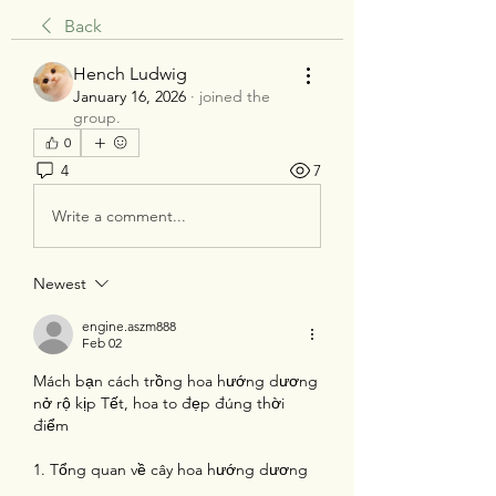
Back
Hench Ludwig
January 16, 2026
·
joined the
group.
0
4
7
Write a comment...
Newest
engine.aszm888
Feb 02
Mách bạn cách trồng hoa hướng dương 
nở rộ kịp Tết, hoa to đẹp đúng thời 
điểm
1. Tổng quan về cây hoa hướng dương