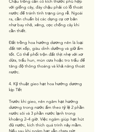
Chậu trồng cần có kích thước phù hợp 
với giống cây, đáy chậu phải có lỗ thoát 
nước để tránh tình trạng úng rễ. Ngoài 
ra, cần chuẩn bị các dụng cụ cơ bản 
như bay nhỏ, xẻng, cọc chống cây khi 
cần thiết.
Đất trồng hoa hướng dương nên là loại 
đất tơi xốp, giàu dinh dưỡng và giữ ẩm 
tốt. Có thể phối trộn đất thịt nhẹ với xơ 
dừa, trấu hun, mùn cưa hoặc tro trấu để 
tăng độ thông thoáng và khả năng thoát 
nước.
4. Kỹ thuật gieo hạt hoa hướng dương 
kịp Tết
Trước khi gieo, nên ngâm hạt hướng 
dương trong nước ấm theo tỷ lệ 2 phần 
nước sôi và 3 phần nước lạnh trong 
khoảng 2–4 giờ. Việc ngâm giúp hạt hút 
đủ nước, kích thích quá trình nảy mầm. 
Nếu sau khi ngâm hạt vẫn chưa nứt 