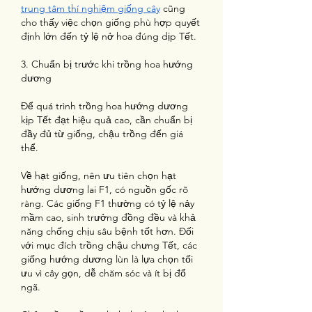
trung tâm thí nghiệm giống cây
 cũng 
cho thấy việc chọn giống phù hợp quyết 
định lớn đến tỷ lệ nở hoa đúng dịp Tết.
3. Chuẩn bị trước khi trồng hoa hướng 
dương
Để quá trình trồng hoa hướng dương 
kịp Tết đạt hiệu quả cao, cần chuẩn bị 
đầy đủ từ giống, chậu trồng đến giá 
thể.
Về hạt giống, nên ưu tiên chọn hạt 
hướng dương lai F1, có nguồn gốc rõ 
ràng. Các giống F1 thường có tỷ lệ nảy 
mầm cao, sinh trưởng đồng đều và khả 
năng chống chịu sâu bệnh tốt hơn. Đối 
với mục đích trồng chậu chưng Tết, các 
giống hướng dương lùn là lựa chọn tối 
ưu vì cây gọn, dễ chăm sóc và ít bị đổ 
ngã.