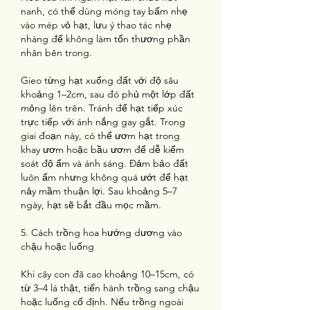
nanh, có thể dùng móng tay bấm nhẹ 
vào mép vỏ hạt, lưu ý thao tác nhẹ 
nhàng để không làm tổn thương phần 
nhân bên trong.
Gieo từng hạt xuống đất với độ sâu 
khoảng 1–2cm, sau đó phủ một lớp đất 
mỏng lên trên. Tránh để hạt tiếp xúc 
trực tiếp với ánh nắng gay gắt. Trong 
giai đoạn này, có thể ươm hạt trong 
khay ươm hoặc bầu ươm để dễ kiểm 
soát độ ẩm và ánh sáng. Đảm bảo đất 
luôn ẩm nhưng không quá ướt để hạt 
nảy mầm thuận lợi. Sau khoảng 5–7 
ngày, hạt sẽ bắt đầu mọc mầm.
5. Cách trồng hoa hướng dương vào 
chậu hoặc luống
Khi cây con đã cao khoảng 10–15cm, có 
từ 3–4 lá thật, tiến hành trồng sang chậu 
hoặc luống cố định. Nếu trồng ngoài 