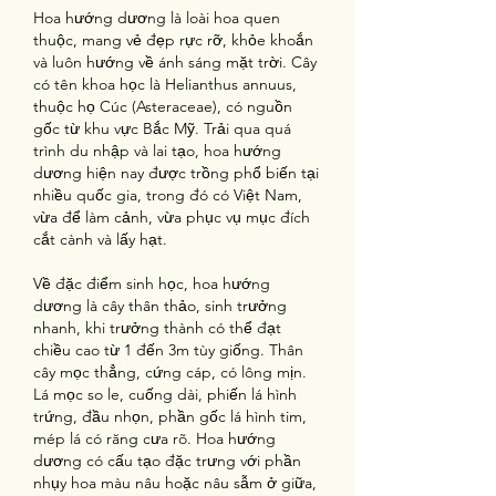
Hoa hướng dương là loài hoa quen 
thuộc, mang vẻ đẹp rực rỡ, khỏe khoắn 
và luôn hướng về ánh sáng mặt trời. Cây 
có tên khoa học là Helianthus annuus, 
thuộc họ Cúc (Asteraceae), có nguồn 
gốc từ khu vực Bắc Mỹ. Trải qua quá 
trình du nhập và lai tạo, hoa hướng 
dương hiện nay được trồng phổ biến tại 
nhiều quốc gia, trong đó có Việt Nam, 
vừa để làm cảnh, vừa phục vụ mục đích 
cắt cành và lấy hạt.
Về đặc điểm sinh học, hoa hướng 
dương là cây thân thảo, sinh trưởng 
nhanh, khi trưởng thành có thể đạt 
chiều cao từ 1 đến 3m tùy giống. Thân 
cây mọc thẳng, cứng cáp, có lông mịn. 
Lá mọc so le, cuống dài, phiến lá hình 
trứng, đầu nhọn, phần gốc lá hình tim, 
mép lá có răng cưa rõ. Hoa hướng 
dương có cấu tạo đặc trưng với phần 
nhụy hoa màu nâu hoặc nâu sẫm ở giữa, 