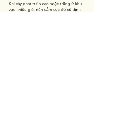
Khi cây phát triển cao hoặc trồng ở khu 
vực nhiều gió, nên cắm cọc để cố định 
thân, tránh gãy đổ. Khi cây đã cứng cáp 
và ổn định, có thể tháo bỏ cọc.
6.5. Bón phân
Hoa hướng dương phát triển tốt trên 
đất có độ pH từ 6.0–7.5. Nên bón bổ 
sung các loại phân hữu cơ như phân 
hoai mục, xơ dừa, trấu kết hợp với các 
vật liệu thoáng khí như perlite, pumice 
để tăng khả năng hấp thụ dinh dưỡng. 
Có thể bón thêm phân NPK với liều 
lượng vừa phải trong giai đoạn cây phát 
triển thân lá và trước khi ra nụ.
6.6. Phòng trừ sâu bệnh
Một số bệnh thường gặp trên hoa 
hướng dương gồm nấm, đốm nâu, 
tuyến trùng rễ. Cần thường xuyên quan 