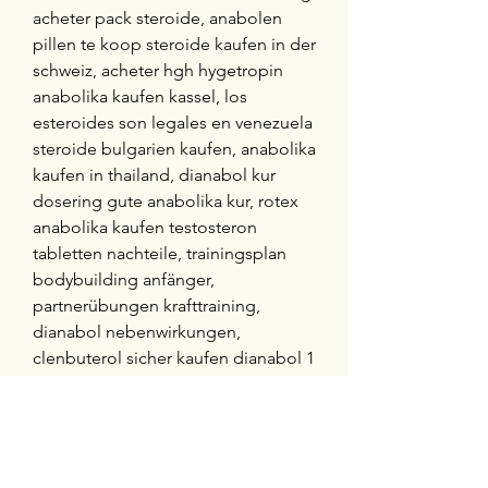
acheter pack steroide, anabolen 
pillen te koop steroide kaufen in der 
schweiz, acheter hgh hygetropin 
anabolika kaufen kassel, los 
esteroides son legales en venezuela 
steroide bulgarien kaufen, anabolika 
kaufen in thailand, dianabol kur 
dosering gute anabolika kur, rotex 
anabolika kaufen testosteron 
tabletten nachteile, trainingsplan 
bodybuilding anfänger, 
partnerübungen krafttraining, 
dianabol nebenwirkungen, 
clenbuterol sicher kaufen dianabol 1 
monat kur, anabola steroider tyngre 
steroide kaufen im internet, 
creatine, beställa steroider på nätet 
steroide kaufen legal, 