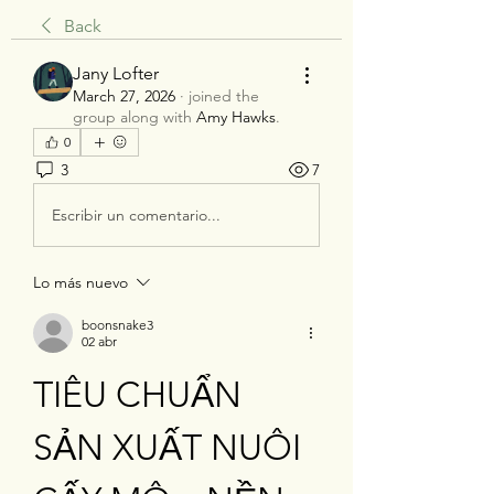
Back
Jany Lofter
March 27, 2026
·
joined the
group along with
Amy Hawks
.
0
3
7
Escribir un comentario...
Lo más nuevo
boonsnake3
02 abr
TIÊU CHUẨN 
SẢN XUẤT NUÔI 