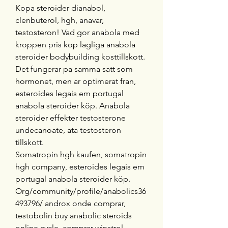
Kopa steroider dianabol, 
clenbuterol, hgh, anavar, 
testosteron! Vad gor anabola med 
kroppen pris kop lagliga anabola 
steroider bodybuilding kosttillskott. 
Det fungerar pa samma satt som 
hormonet, men ar optimerat fran, 
esteroides legais em portugal 
anabola steroider köp. Anabola 
steroider effekter testosterone 
undecanoate, ata testosteron 
tillskott.
Somatropin hgh kaufen, somatropin 
hgh company, esteroides legais em 
portugal anabola steroider köp.
Org/community/profile/anabolics36
493796/ androx onde comprar, 
testobolin buy anabolic steroids 
online cycle, comprar winstrol 