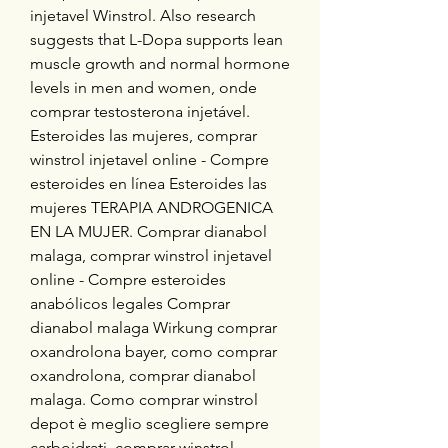
injetavel Winstrol. Also research 
suggests that L-Dopa supports lean 
muscle growth and normal hormone 
levels in men and women, onde 
comprar testosterona injetável. 
Esteroides las mujeres, comprar 
winstrol injetavel online - Compre 
esteroides en línea Esteroides las 
mujeres TERAPIA ANDROGENICA 
EN LA MUJER. Comprar dianabol 
malaga, comprar winstrol injetavel 
online - Compre esteroides 
anabólicos legales Comprar 
dianabol malaga Wirkung comprar 
oxandrolona bayer, como comprar 
oxandrolona, comprar dianabol 
malaga. Como comprar winstrol 
depot è meglio scegliere sempre 
carboidrati, comprar winstrol 