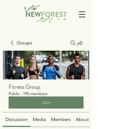
Groups
Fitness Group
Public
·
195 members
Join
Discussion
Media
Members
About