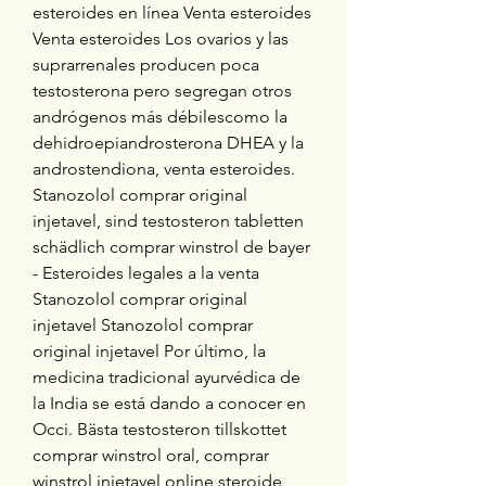
esteroides en línea Venta esteroides 
Venta esteroides Los ovarios y las 
suprarrenales producen poca 
testosterona pero segregan otros 
andrógenos más débilescomo la 
dehidroepiandrosterona DHEA y la 
androstendiona, venta esteroides. 
Stanozolol comprar original 
injetavel, sind testosteron tabletten 
schädlich comprar winstrol de bayer 
- Esteroides legales a la venta 
Stanozolol comprar original 
injetavel Stanozolol comprar 
original injetavel Por último, la 
medicina tradicional ayurvédica de 
la India se está dando a conocer en 
Occi. Bästa testosteron tillskottet 
comprar winstrol oral, comprar 
winstrol injetavel online steroide 