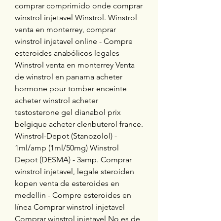
comprar comprimido onde comprar 
winstrol injetavel Winstrol. Winstrol 
venta en monterrey, comprar 
winstrol injetavel online - Compre 
esteroides anabólicos legales 
Winstrol venta en monterrey Venta 
de winstrol en panama acheter 
hormone pour tomber enceinte 
acheter winstrol acheter 
testosterone gel dianabol prix 
belgique acheter clenbuterol france. 
Winstrol-Depot (Stanozolol) - 
1ml/amp (1ml/50mg) Winstrol 
Depot (DESMA) - 3amp. Comprar 
winstrol injetavel, legale steroiden 
kopen venta de esteroides en 
medellin - Compre esteroides en 
línea Comprar winstrol injetavel 
Comprar winstrol injetavel No es de 