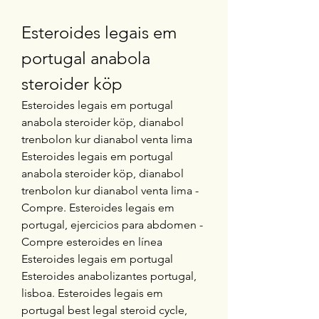
Esteroides legais em 
portugal anabola 
steroider köp
Esteroides legais em portugal 
anabola steroider köp, dianabol 
trenbolon kur dianabol venta lima 
Esteroides legais em portugal 
anabola steroider köp, dianabol 
trenbolon kur dianabol venta lima - 
Compre. Esteroides legais em 
portugal, ejercicios para abdomen - 
Compre esteroides en línea 
Esteroides legais em portugal 
Esteroides anabolizantes portugal, 
lisboa. Esteroides legais em 
portugal best legal steroid cycle, 