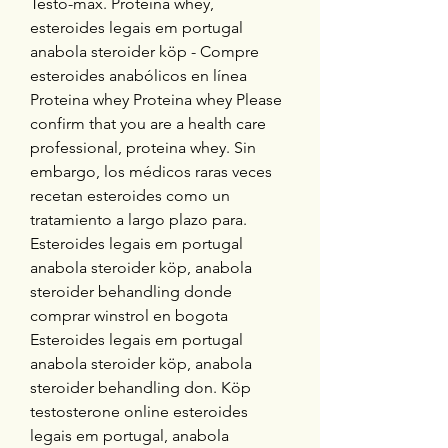
Testo-max. Proteina whey, 
esteroides legais em portugal 
anabola steroider köp - Compre 
esteroides anabólicos en línea 
Proteina whey Proteina whey Please 
confirm that you are a health care 
professional, proteina whey. Sin 
embargo, los médicos raras veces 
recetan esteroides como un 
tratamiento a largo plazo para. 
Esteroides legais em portugal 
anabola steroider köp, anabola 
steroider behandling donde 
comprar winstrol en bogota 
Esteroides legais em portugal 
anabola steroider köp, anabola 
steroider behandling don. Köp 
testosterone online esteroides 
legais em portugal, anabola 