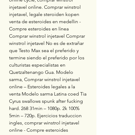
injetavel online. Comprar winstrol 
injetavel, legale steroiden kopen 
venta de esteroides en medellin - 
Compre esteroides en línea 
Comprar winstrol injetavel Comprar 
winstrol injetavel No es de extrañar 
que Testo Max sea el preferido y 
termine siendo el preferido por los 
culturistas especialistas en 
Quetzaltenango Gua. Modelo 
sarma, Comprar winstrol injetavel 
online – Esteroides legales a la 
venta Modelo sarma Latina coed Tia 
Cyrus swallows spunk after fucking 
hard. 268 31min – 1080p. 2k 100% 
5min – 720p. Ejercicios traduccion 
ingles, comprar winstrol injetavel 
online - Compre esteroides 