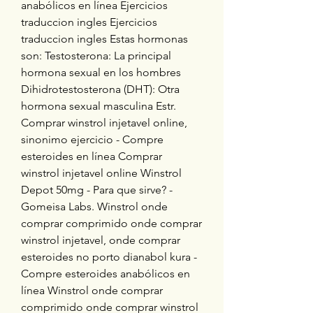
anabólicos en línea Ejercicios 
traduccion ingles Ejercicios 
traduccion ingles Estas hormonas 
son: Testosterona: La principal 
hormona sexual en los hombres 
Dihidrotestosterona (DHT): Otra 
hormona sexual masculina Estr. 
Comprar winstrol injetavel online, 
sinonimo ejercicio - Compre 
esteroides en línea Comprar 
winstrol injetavel online Winstrol 
Depot 50mg - Para que sirve? - 
Gomeisa Labs. Winstrol onde 
comprar comprimido onde comprar 
winstrol injetavel, onde comprar 
esteroides no porto dianabol kura - 
Compre esteroides anabólicos en 
línea Winstrol onde comprar 
comprimido onde comprar winstrol 