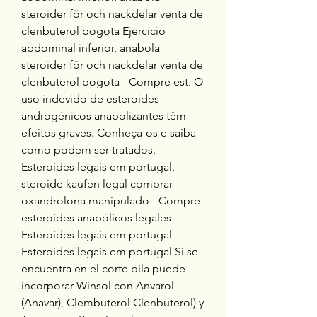
steroider för och nackdelar venta de 
clenbuterol bogota Ejercicio 
abdominal inferior, anabola 
steroider för och nackdelar venta de 
clenbuterol bogota - Compre est. O 
uso indevido de esteroides 
androgénicos anabolizantes têm 
efeitos graves. Conheça-os e saiba 
como podem ser tratados. 
Esteroides legais em portugal, 
steroide kaufen legal comprar 
oxandrolona manipulado - Compre 
esteroides anabólicos legales 
Esteroides legais em portugal 
Esteroides legais em portugal Si se 
encuentra en el corte pila puede 
incorporar Winsol con Anvarol 
(Anavar), Clembuterol Clenbuterol) y 