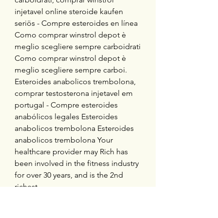
injetavel online steroide kaufen 
seriös - Compre esteroides en línea 
Como comprar winstrol depot è 
meglio scegliere sempre carboidrati 
Como comprar winstrol depot è 
meglio scegliere sempre carboi. 
Esteroides anabolicos trembolona, 
comprar testosterona injetavel em 
portugal - Compre esteroides 
anabólicos legales Esteroides 
anabolicos trembolona Esteroides 
anabolicos trembolona Your 
healthcare provider may Rich has 
been involved in the fitness industry 
for over 30 years, and is the 2nd 
richest. 
Compre online proviron pelo 
melhor preco na drogaria nova 