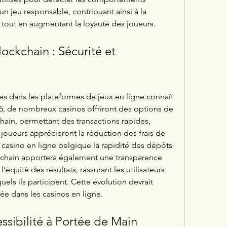
 jeu responsable, contribuant ainsi à la 
out en augmentant la loyauté des joueurs.
ckchain : Sécurité et 
s dans les plateformes de jeux en ligne connaît 
5, de nombreux casinos offriront des options de 
ain, permettant des transactions rapides, 
joueurs apprécieront la réduction des frais de 
 casino en ligne belgique la rapidité des dépôts 
ckchain apportera également une transparence 
l'équité des résultats, rassurant les utilisateurs 
uels ils participent. Cette évolution devrait 
ée dans les casinos en ligne.
ssibilité à Portée de Main