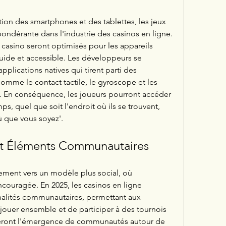
tion des smartphones et des tablettes, les jeux 
ondérante dans l'industrie des casinos en ligne. 
 casino seront optimisés pour les appareils 
luide et accessible. Les développeurs se 
pplications natives qui tirent parti des 
comme le contact tactile, le gyroscope et les 
. En conséquence, les joueurs pourront accéder 
ps, quel que soit l'endroit où ils se trouvent, 
où que vous soyez'.
t Éléments Communautaires
ement vers un modèle plus social, où 
encouragée. En 2025, les casinos en ligne 
nalités communautaires, permettant aux 
 jouer ensemble et de participer à des tournois 
seront l'émergence de communautés autour de 