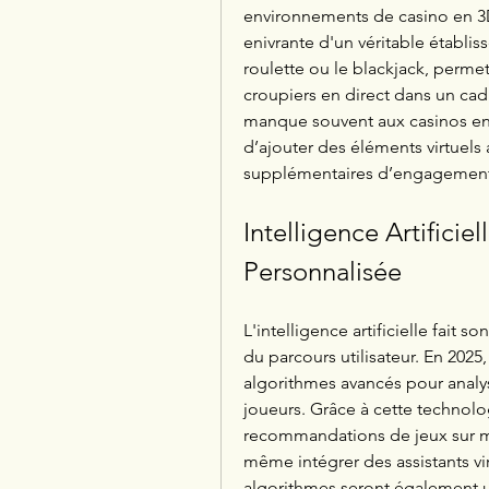
environnements de casino en 3D
enivrante d'un véritable établiss
roulette ou le blackjack, permett
croupiers en direct dans un cadr
manque souvent aux casinos en 
d’ajouter des éléments virtuels 
supplémentaires d’engagement
Intelligence Artificie
Personnalisée
L'intelligence artificielle fait 
du parcours utilisateur. En 2025
algorithmes avancés pour analy
joueurs. Grâce à cette technolog
recommandations de jeux sur me
même intégrer des assistants vir
algorithmes seront également u