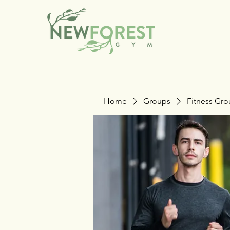
Home
Groups
Fitness Gr