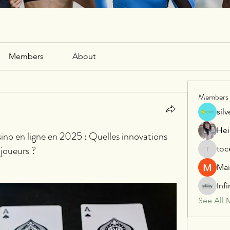
Members
About
Members
sil
Hei
sino en ligne en 2025 : Quelles innovations
 joueurs ?
toc
tocega1
Mai
Inf
See All 