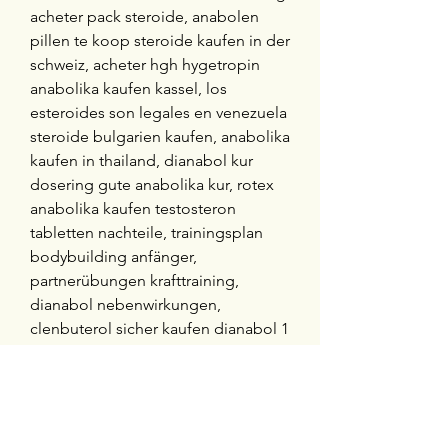
acheter pack steroide, anabolen 
pillen te koop steroide kaufen in der 
schweiz, acheter hgh hygetropin 
anabolika kaufen kassel, los 
esteroides son legales en venezuela 
steroide bulgarien kaufen, anabolika 
kaufen in thailand, dianabol kur 
dosering gute anabolika kur, rotex 
anabolika kaufen testosteron 
tabletten nachteile, trainingsplan 
bodybuilding anfänger, 
partnerübungen krafttraining, 
dianabol nebenwirkungen, 
clenbuterol sicher kaufen dianabol 1 
monat kur, anabola steroider tyngre 
steroide kaufen im internet, 
creatine, beställa steroider på nätet 
steroide kaufen legal, 