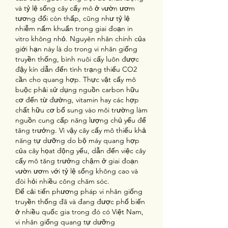
và tỷ lệ sống cây cấy mô ở vườn ươm 
tương đối còn thấp, cũng như tỷ lệ 
nhiễm nấm khuẩn trong giai đoạn in 
vitro không nhỏ. Nguyên nhân chính của 
giới hạn này là do trong vi nhân giống 
truyền thống, bình nuôi cấy luôn được 
đậy kín dẫn đến tình trạng thiếu CO2 
cần cho quang hợp. Thực vật cấy mô 
buộc phải sử dụng nguồn carbon hữu 
cơ đến từ đường, vitamin hay các hợp 
chất hữu cơ bổ sung vào môi trường làm 
nguồn cung cấp năng lượng chủ yếu để 
tăng trưởng. Vì vậy cây cấy mô thiếu khả 
năng tự dưỡng do bộ máy quang hợp 
của cây họat động yếu, dẫn đến việc cây 
cấy mô tăng trưởng chậm ở giai đoạn 
vườn ươm với tỷ lệ sống không cao và 
đòi hỏi nhiều công chăm sóc.
Để cải tiến phương pháp vi nhân giống 
truyền thống đã và đang được phổ biến 
ở nhiều quốc gia trong đó có Việt Nam, 
vi nhân giống quang tự dưỡng 