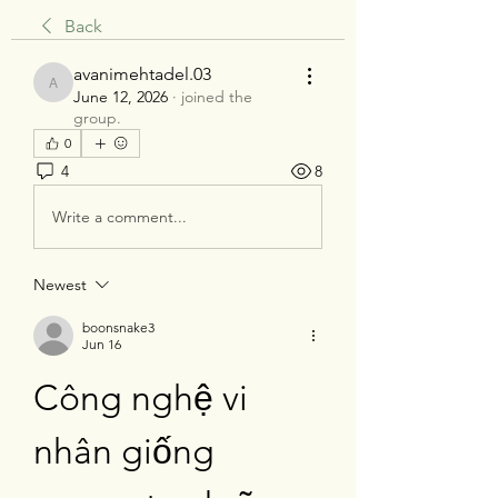
Back
avanimehtadel.03
avanimehtadel.03
June 12, 2026
·
joined the
group.
0
4
8
Write a comment...
Newest
boonsnake3
Jun 16
Công nghệ vi 
nhân giống 