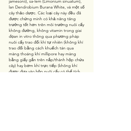
jamesonii), sa-lem (Limonium sinuatum), 
lan Dendrobium Burana White, và một số 
cây thảo dược. Các loại cây này đều đã 
được chứng minh có khả năng tăng 
trưởng tốt hơn trên môi trường nuôi cấy 
không đường, không vitamin trong giai 
đọan in vitro thông qua phương pháp 
nuôi cấy trao đổi khí tự nhiên (không khí 
trao đổi bằng cách khuếch tán qua 
màng thoáng khí millipore hay màng 
bằng giấy gắn trên nắp/thành hộp chứa 
cây) hay bơm khí trực tiếp (không khí 
được đưa vào hộp nuôi cấy có thể tích 
lớn nhờ máy bơm khí hay máy nén khí). 
Sự tăng trưởng (dựa trên chỉ tiêu trọng 
lượng của cây in vitro gia tăng theo sự 
gia tăng cường độ ánh sáng, thời gian 
chiếu sáng, nồng độ CO2 cũng như sự 
thay đổi giá thể đặc chắc bằng giá thể 
thoáng khí trong hộp/bình nuôi cây do 
hoạt động của bộ máy quang hợp được 
thúc đẩy. Điều này đã khiến cây in vitro 
qua nuôi cấy quang tự dưỡng có chất 