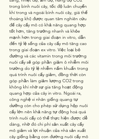
sáng, nhiệt độ, ẩm độ, nồng độ CO2 
trong bình nuôi cây, tốc độ luân chuyển 
khí trong và ngoài bình nuôi cây, giá thể 
thoáng khí) được quan tâm nghiên cứu 
để cây cấy mô có khả năng quang hợp 
tốt hơn, tăng trưởng nhanh và khỏe 
mạnh hơn trong giai đoạn in vitro, dẫn 
đến tỷ lệ sống của cây cấy mô tăng cao 
trong giai đoạn ex vitro. Việc loại bỏ 
đường và các vitamin trong môi trường 
nuôi cấy sẽ góp phần giảm ô nhiễm môi 
trường do tỷ lệ nhiễm nấm khuẩn trong 
quá trình nuôi cấy giảm, đồng thời còn 
góp phần làm giảm lượng CO2 trong 
không khí nhờ sự gia tăng hoạt động 
quang hợp của cây in vitro. Ngoài ra, 
công nghệ vi nhân giống quang tự 
dưỡng còn cho phép sử dụng hộp nuôi 
cấy lớn nên khả năng tự động hoá quá 
trình nuôi cấy có thể thực hiện được dễ 
dàng, nhờ đó chi phí sản xuất cây cấy 
mô giảm và lợi nhuận của nhà sản xuất 
cây giống bằng con đường nuôi cấy mô 