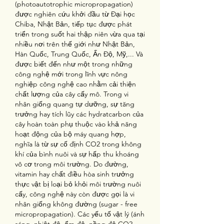
(photoautotrophic micropropagation) 
được nghiên cứu khởi đầu từ Đại học 
Chiba, Nhật Bản, tiếp tục được phát 
triển trong suốt hai thập niên vừa qua tại 
nhiều nơi trên thế giới như Nhật Bản, 
Hàn Quốc, Trung Quốc, Ấn Độ, Mỹ,... Và 
được biết đến như một trong những 
công nghệ mới trong lĩnh vực nông 
nghiệp công nghệ cao nhằm cải thiện 
chất lượng của cây cấy mô. Trong vi 
nhân giống quang tự dưỡng, sự tăng 
trưởng hay tích lũy các hydratcarbon của 
cây hoàn toàn phụ thuộc vào khả năng 
hoạt động của bộ máy quang hợp, 
nghĩa là từ sự cố định CO2 trong không 
khí của bình nuôi và sự hấp thu khoáng 
vô cơ trong môi trường. Do đường, 
vitamin hay chất điều hòa sinh trưởng 
thực vật bị loại bỏ khỏi môi trường nuôi 
cấy, công nghệ này còn được gọi là vi 
nhân giống không đường (sugar - free 
micropropagation). Các yếu tố vật lý (ánh 