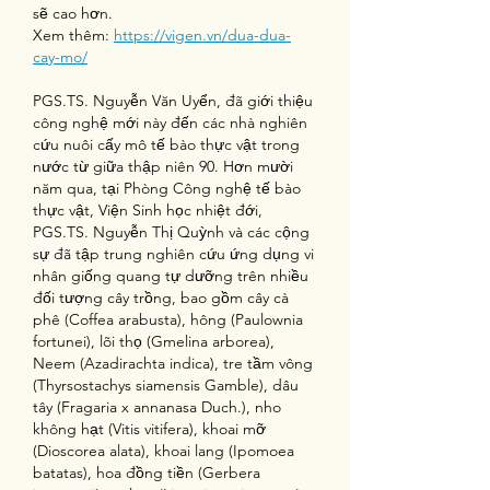
sẽ cao hơn.
Xem thêm: 
https://vigen.vn/dua-dua-
cay-mo/
PGS.TS. Nguyễn Văn Uyển, đã giới thiệu 
công nghệ mới này đến các nhà nghiên 
cứu nuôi cấy mô tế bào thực vật trong 
nước từ giữa thập niên 90. Hơn mười 
năm qua, tại Phòng Công nghệ tế bào 
thực vật, Viện Sinh học nhiệt đới, 
PGS.TS. Nguyễn Thị Quỳnh và các cộng 
sự đã tập trung nghiên cứu ứng dụng vi 
nhân giống quang tự dưỡng trên nhiều 
đối tượng cây trồng, bao gồm cây cà 
phê (Coffea arabusta), hông (Paulownia 
fortunei), lõi thọ (Gmelina arborea), 
Neem (Azadirachta indica), tre tầm vông 
(Thyrsostachys siamensis Gamble), dâu 
tây (Fragaria x annanasa Duch.), nho 
không hạt (Vitis vitifera), khoai mỡ 
(Dioscorea alata), khoai lang (Ipomoea 
batatas), hoa đồng tiền (Gerbera 