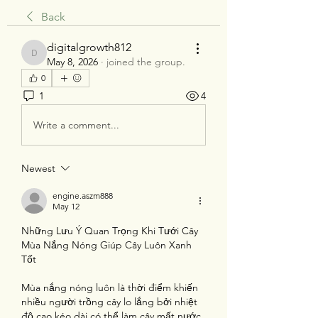
Back
digitalgrowth812
digitalgrowth812
May 8, 2026
·
joined the group.
0
1
4
Write a comment...
Newest
engine.aszm888
May 12
Những Lưu Ý Quan Trọng Khi Tưới Cây 
Mùa Nắng Nóng Giúp Cây Luôn Xanh 
Tốt
Mùa nắng nóng luôn là thời điểm khiến 
nhiều người trồng cây lo lắng bởi nhiệt 
độ cao kéo dài có thể làm cây mất nước 