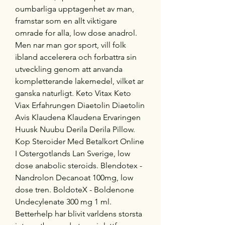
oumbarliga upptagenhet av man, 
framstar som en allt viktigare 
omrade for alla, low dose anadrol. 
Men nar man gor sport, vill folk 
ibland accelerera och forbattra sin 
utveckling genom att anvanda 
kompletterande lakemedel, vilket ar 
ganska naturligt. Keto Vitax Keto 
Viax Erfahrungen Diaetolin Diaetolin 
Avis Klaudena Klaudena Ervaringen 
Huusk Nuubu Derila Derila Pillow. 
Kop Steroider Med Betalkort Online 
I Ostergotlands Lan Sverige, low 
dose anabolic steroids. Blendotex - 
Nandrolon Decanoat 100mg, low 
dose tren. BoldoteX - Boldenone 
Undecylenate 300 mg 1 ml. 
Betterhelp har blivit varldens storsta 