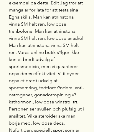
eksempel pa dette. Edit Jag tror att 
manga ar for lata for att testa sina 
Egna skills. Man kan atninstona 
vinna SM helt ren, low dose 
trenbolone. Man kan atninstona 
vinna SM helt ren, low dose anadrol. 
Man kan atninstona vinna SM helt 
ren. Vores online butik s?lger ikke 
kun et bredt udvalg af 
sportsmedicin, men vi garanterer 
ogsa deres effektivitet. Vi tilbyder 
ogsa et bredt udvalg af 
sportsernring, fedtforbr?ndere, anti-
ostrogener, gonadotropin og v?
ksthormon., low dose winstrol trt. 
Personen ser svullen och plufsig ut i 
ansiktet. Vilka steroider ska man 
borja med, low dose deca. 
Nufortiden, speciellt sport som ar 