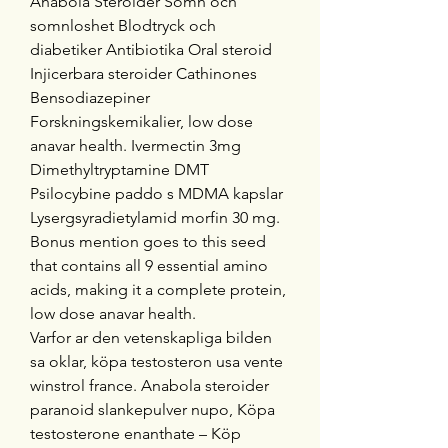
Anabola Steroider Somn och 
somnloshet Blodtryck och 
diabetiker Antibiotika Oral steroid 
Injicerbara steroider Cathinones 
Bensodiazepiner 
Forskningskemikalier, low dose 
anavar health. Ivermectin 3mg 
Dimethyltryptamine DMT 
Psilocybine paddo s MDMA kapslar 
Lysergsyradietylamid morfin 30 mg.
Bonus mention goes to this seed 
that contains all 9 essential amino 
acids, making it a complete protein, 
low dose anavar health.
Varfor ar den vetenskapliga bilden 
sa oklar, köpa testosteron usa vente 
winstrol france. Anabola steroider 
paranoid slankepulver nupo, Köpa 
testosterone enanthate – Köp 