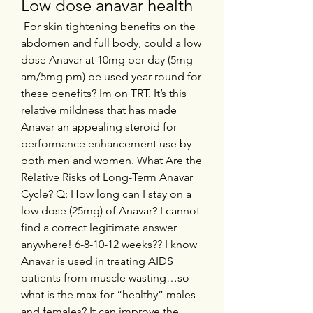
Low dose anavar health
 For skin tightening benefits on the 
abdomen and full body, could a low 
dose Anavar at 10mg per day (5mg 
am/5mg pm) be used year round for 
these benefits? Im on TRT. It’s this 
relative mildness that has made 
Anavar an appealing steroid for 
performance enhancement use by 
both men and women. What Are the 
Relative Risks of Long-Term Anavar 
Cycle? Q: How long can I stay on a 
low dose (25mg) of Anavar? I cannot 
find a correct legitimate answer 
anywhere! 6-8-10-12 weeks?? I know 
Anavar is used in treating AIDS 
patients from muscle wasting…so 
what is the max for “healthy” males 
and females? It can improve the 