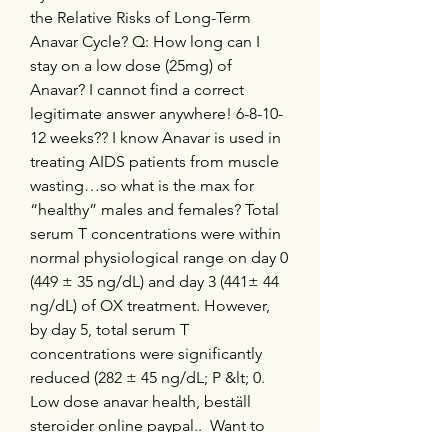
the Relative Risks of Long-Term 
Anavar Cycle? Q: How long can I 
stay on a low dose (25mg) of 
Anavar? I cannot find a correct 
legitimate answer anywhere! 6-8-10-
12 weeks?? I know Anavar is used in 
treating AIDS patients from muscle 
wasting…so what is the max for 
“healthy” males and females? Total 
serum T concentrations were within 
normal physiological range on day 0 
(449 ± 35 ng/dL) and day 3 (441± 44 
ng/dL) of OX treatment. However, 
by day 5, total serum T 
concentrations were significantly 
reduced (282 ± 45 ng/dL; P &lt; 0. 
Low dose anavar health, beställ  
steroider online paypal..  Want to 