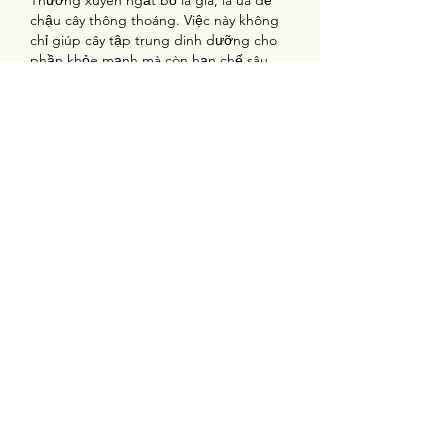
Thường xuyên ngắt bỏ lá già, lá úa để 
chậu cây thông thoáng. Việc này không 
chỉ giúp cây tập trung dinh dưỡng cho 
phần khỏe mạnh mà còn hạn chế sâu 
bệnh lây lan.
Sau khi trồng 1–2 ngày, có thể phun 
thuốc trừ sâu thảo mộc để phòng ngừa. 
Pha 5 ml dung dịch với 1 lít nước và 
phun định kỳ 3–4 ngày một lần. Ưu tiên 
các chế phẩm sinh học để đảm bảo an 
toàn cho người trồng và môi trường.
Kết luận
Trồng cây không đòi hỏi kỹ thuật quá 
phức tạp, nhưng cần sự tỉ mỉ và kiên 
nhẫn trong từng bước. Từ khâu chuẩn 
bị đất, chọn chậu, gieo hạt đến chăm 
sóc định kỳ, mỗi giai đoạn đều có vai trò 
quan trọng quyết định sự thành công.
Bằng cách lựa chọn nguồn giống từ 