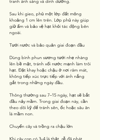
tranh ánh sáng và dinh dưỡng.
Sau khi gieo, phủ một lớp đất mỏng 
khoảng 1 cm lên trên. Lớp phủ này giúp 
giữ ẩm và bảo vệ hạt khỏi tác động bên 
ngoài.
Tưới nước và bảo quản giai đoạn đầu
Dùng bình phun sương tưới nhẹ nhàng 
lên bề mặt, tránh xối nước mạnh làm trôi 
hạt. Đặt khay hoặc chậu ở nơi râm mát, 
không tiếp xúc trực tiếp với ánh nắng 
gắt trong những ngày đầu.
Thông thường sau 7–15 ngày, hạt sẽ bắt 
đầu nảy mầm. Trong giai đoạn này, cần 
theo dõi kỹ để tránh sên, ốc hoặc sâu ăn 
lá mầm non.
Chuyển cây và trồng ra chậu lớn
Khi cây con có 3–4 lá thật, rễ đã phát 