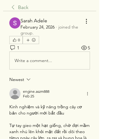
Back
Sarah Adele
February 24, 2026
·
joined the
group.
0
1
5
Write a comment...
Newest
engine.aszm888
Feb 25
Kinh nghiệm và kỹ năng trồng cây cơ 
bản cho người mới bắt đầu
Tự tay gieo một hạt giống, chờ đợi mầm 
xanh nhú lên khỏi mặt đất rồi dõi theo 
từng ngày cây lớn, ra nụ và bung hoa là 