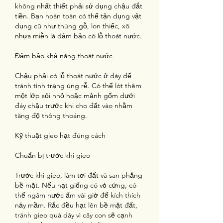
không nhất thiết phải sử dụng chậu đắt 
tiền. Bạn hoàn toàn có thể tận dụng vật 
dụng cũ như thùng gỗ, lon thiếc, xô 
nhựa miễn là đảm bảo có lỗ thoát nước.
Đảm bảo khả năng thoát nước
Chậu phải có lỗ thoát nước ở đáy để 
tránh tình trạng úng rễ. Có thể lót thêm 
một lớp sỏi nhỏ hoặc mảnh gốm dưới 
đáy chậu trước khi cho đất vào nhằm 
tăng độ thông thoáng.
Kỹ thuật gieo hạt đúng cách
Chuẩn bị trước khi gieo
Trước khi gieo, làm tơi đất và san phẳng 
bề mặt. Nếu hạt giống có vỏ cứng, có 
thể ngâm nước ấm vài giờ để kích thích 
nảy mầm. Rắc đều hạt lên bề mặt đất, 
tránh gieo quá dày vì cây con sẽ cạnh 