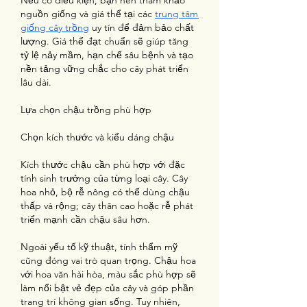
Nếu có điều kiện, bạn nên tham khảo 
nguồn giống và giá thể tại các 
trung tâm 
giống cây trồng
 uy tín để đảm bảo chất 
lượng. Giá thể đạt chuẩn sẽ giúp tăng 
tỷ lệ nảy mầm, hạn chế sâu bệnh và tạo 
nền tảng vững chắc cho cây phát triển 
lâu dài.
Lựa chọn chậu trồng phù hợp
Chọn kích thước và kiểu dáng chậu
Kích thước chậu cần phù hợp với đặc 
tính sinh trưởng của từng loại cây. Cây 
hoa nhỏ, bộ rễ nông có thể dùng chậu 
thấp và rộng; cây thân cao hoặc rễ phát 
triển mạnh cần chậu sâu hơn.
Ngoài yếu tố kỹ thuật, tính thẩm mỹ 
cũng đóng vai trò quan trọng. Chậu hoa 
với hoa văn hài hòa, màu sắc phù hợp sẽ 
làm nổi bật vẻ đẹp của cây và góp phần 
trang trí không gian sống. Tuy nhiên, 